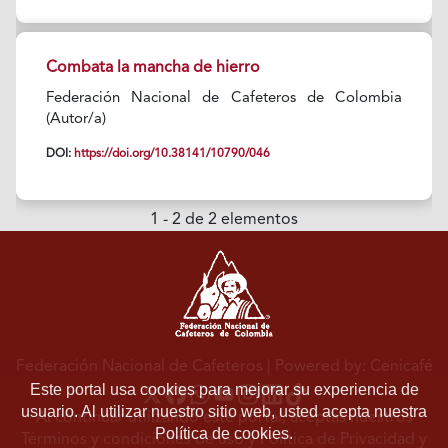
Combata la mancha de hierro
Federación Nacional de Cafeteros de Colombia
(Autor/a)
DOI:
https://doi.org/10.38141/10790/046
1 - 2 de 2 elementos
Federación Nacional de Cafeteros
| Powered by: Cenicafé
Este portal usa cookies para mejorar su experiencia de
usuario. Al utilizar nuestro sitio web, usted acepta nuestra
Al continuar utilizando este portal, aceptas nuestros
Política de cookies.
Términos y condiciones de uso
y
Política de Privacidad y