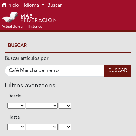
Ir al menú de navegación principal
Ir al contenido principal
Ir al pie de página del sitio
Inicio
Idioma
Buscar
Actual Boletín
Historico
BUSCAR
Buscar artículos por
Filtros avanzados
Desde
Hasta