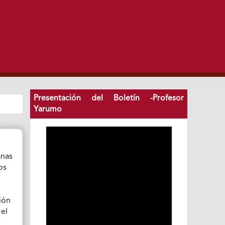
Presentación del Boletín -Profesor
Yarumo
anas
os
ión
 el