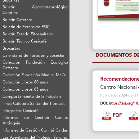
Biocartas
Boletín Agrometeorológico
Cafetero
Boletín Cafetero
Boletín de Extensión FNC
Boletín Estado Fitosanitario
Boletín Técnico Cenicafé
Brocartas
DOCUMENTOS DE
Calendario de floración y cosecha
Colección Fundación Ecológica
Cafetera
Colección Fundación Manuel Mejía
Recomendaciones 
Colección Libros 80 años
Centro Nacional 
Colección Libros 85 años
Publicado: 2024-05-31 Vi
Comportamiento de la Industria
Finca Cafetera Santander Podcast
DOI:
https://doi.org/1
Infografías Cenicafé
PDF
Informes de Gestión Comité
Antioquía
Informes de Gestión Comité Caldas
Las Aventuras del Profesor Yarumo