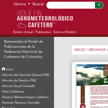
Ir al menú de navegación principal
Ir al contenido principal
Ir al pie de página del sitio
Idioma
Buscar
Boletín Actual
Publicados
Sobre el Boletín
Bienvenidos al Portal de
Publicaciones de la
INICIO
/
ARCHIVOS
Federación Nacional de
Cafeteros de Colombia.
Inicio
Informe del Gerente General FNC
Informe de Gestión FNC
Informe Anual Cenicafé
Atlas Cafeteros
Anuario Meteorológico Cafetero
Avances Técnicos Cenicafé