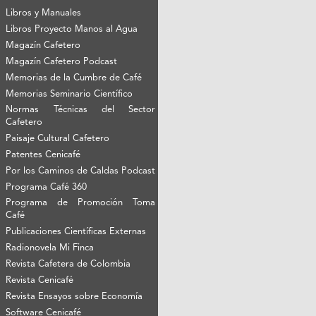
Libros y Manuales
Libros Proyecto Manos al Agua
Magazín Cafetero
Magazín Cafetero Podcast
Memorias de la Cumbre de Café
Memorias Seminario Científico
Normas Técnicas del Sector
Cafetero
Paisaje Cultural Cafetero
Patentes Cenicafé
Por los Caminos de Caldas Podcast
Programa Café 360
Programa de Promoción Toma
Café
Publicaciones Científicas Externas
Radionovela Mi Finca
Revista Cafetera de Colombia
Revista Cenicafé
Revista Ensayos sobre Economía
Software Cenicafé