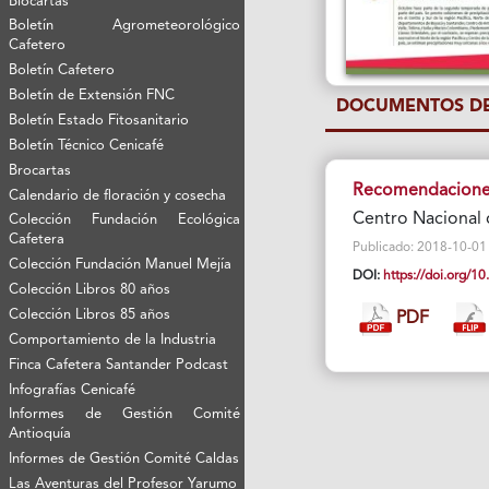
Biocartas
Boletín Agrometeorológico
Cafetero
Boletín Cafetero
Boletín de Extensión FNC
DOCUMENTOS DE
Boletín Estado Fitosanitario
Boletín Técnico Cenicafé
Brocartas
Recomendaciones
Calendario de floración y cosecha
Centro Nacional 
Colección Fundación Ecológica
Cafetera
Publicado: 2018-10-01 Vi
Colección Fundación Manuel Mejía
DOI:
https://doi.org/
Colección Libros 80 años
Colección Libros 85 años
PDF
Comportamiento de la Industria
Finca Cafetera Santander Podcast
Infografías Cenicafé
Informes de Gestión Comité
Antioquía
Informes de Gestión Comité Caldas
Las Aventuras del Profesor Yarumo