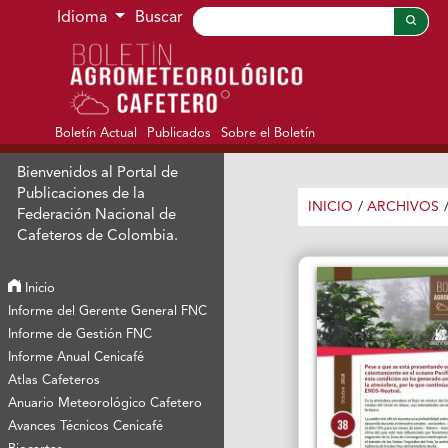
Ir al menú de navegación principal
Ir al contenido principal
Ir al pie de página del sitio
Idioma
Buscar
Boletín Actual
Publicados
Sobre el Boletín
Bienvenidos al Portal de
Publicaciones de la
INICIO
/
ARCHIVOS
Federación Nacional de
Cafeteros de Colombia.
Inicio
Informe del Gerente General FNC
Informe de Gestión FNC
Informe Anual Cenicafé
Atlas Cafeteros
Anuario Meteorológico Cafetero
Avances Técnicos Cenicafé