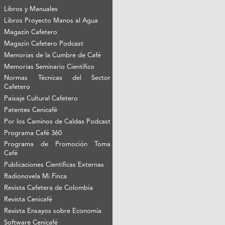
Libros y Manuales
Libros Proyecto Manos al Agua
Magazín Cafetero
Magazín Cafetero Podcast
Memorias de la Cumbre de Café
Memorias Seminario Científico
Normas Técnicas del Sector
Cafetero
Paisaje Cultural Cafetero
Patentes Cenicafé
Por los Caminos de Caldas Podcast
Programa Café 360
Programa de Promoción Toma
Café
Publicaciones Científicas Externas
Radionovela Mi Finca
Revista Cafetera de Colombia
Revista Cenicafé
Revista Ensayos sobre Economía
Software Cenicafé