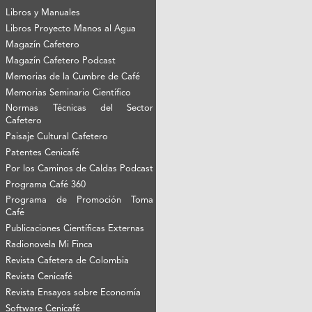
Libros y Manuales
Libros Proyecto Manos al Agua
Magazín Cafetero
Magazín Cafetero Podcast
Memorias de la Cumbre de Café
Memorias Seminario Científico
Normas Técnicas del Sector
Cafetero
Paisaje Cultural Cafetero
Patentes Cenicafé
Por los Caminos de Caldas Podcast
Programa Café 360
Programa de Promoción Toma
Café
Publicaciones Científicas Externas
Radionovela Mi Finca
Revista Cafetera de Colombia
Revista Cenicafé
Revista Ensayos sobre Economía
Software Cenicafé