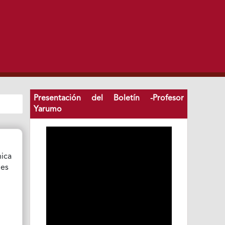
Presentación del Boletín -Profesor
Yarumo
nica
nes