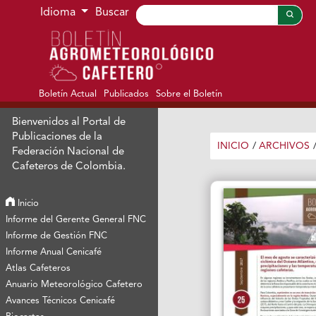
Ir al menú de navegación principal
Ir al contenido principal
Ir al pie de página del sitio
Idioma
Buscar
Boletín Actual
Publicados
Sobre el Boletín
Bienvenidos al Portal de
Publicaciones de la
INICIO
/
ARCHIVOS
Federación Nacional de
Cafeteros de Colombia.
Inicio
Informe del Gerente General FNC
Informe de Gestión FNC
Informe Anual Cenicafé
Atlas Cafeteros
Anuario Meteorológico Cafetero
Avances Técnicos Cenicafé