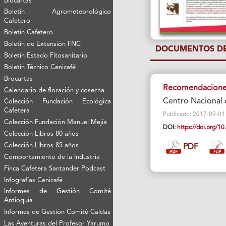
Biocartas
Boletín Agrometeorológico
Cafetero
Boletín Cafetero
Boletín de Extensión FNC
DOCUMENTOS DE
Boletín Estado Fitosanitario
Boletín Técnico Cenicafé
Brocartas
Recomendaciones
Calendario de floración y cosecha
Centro Nacional 
Colección Fundación Ecológica
Cafetera
Publicado: 2017-09-01 Vi
Colección Fundación Manuel Mejía
DOI:
https://doi.org/
Colección Libros 80 años
Colección Libros 85 años
PDF
Comportamiento de la Industria
Finca Cafetera Santander Podcast
Infografías Cenicafé
Informes de Gestión Comité
Antioquía
Informes de Gestión Comité Caldas
Las Aventuras del Profesor Yarumo