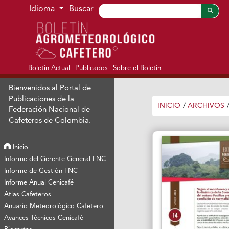
Ir al menú de navegación principal
Ir al contenido principal
Ir al pie de página del sitio
Idioma
Buscar
Boletín Actual
Publicados
Sobre el Boletín
Bienvenidos al Portal de
Publicaciones de la
INICIO
/
ARCHIVOS
Federación Nacional de
Cafeteros de Colombia.
Inicio
Informe del Gerente General FNC
Informe de Gestión FNC
Informe Anual Cenicafé
Atlas Cafeteros
Anuario Meteorológico Cafetero
Avances Técnicos Cenicafé