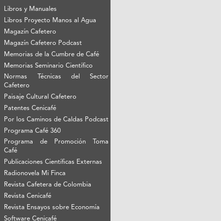
Libros y Manuales
Libros Proyecto Manos al Agua
Magazín Cafetero
Magazín Cafetero Podcast
Memorias de la Cumbre de Café
Memorias Seminario Científico
Normas Técnicas del Sector
Cafetero
Paisaje Cultural Cafetero
Patentes Cenicafé
Por los Caminos de Caldas Podcast
Programa Café 360
Programa de Promoción Toma
Café
Publicaciones Científicas Externas
Radionovela Mi Finca
Revista Cafetera de Colombia
Revista Cenicafé
Revista Ensayos sobre Economía
Software Cenicafé