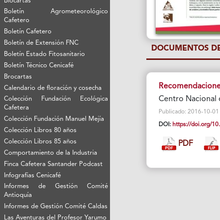
Biocartas
Boletín Agrometeorológico
Cafetero
Boletín Cafetero
Boletín de Extensión FNC
DOCUMENTOS DE
Boletín Estado Fitosanitario
Boletín Técnico Cenicafé
Brocartas
Recomendaciones
Calendario de floración y cosecha
Centro Nacional 
Colección Fundación Ecológica
Cafetera
Publicado: 2016-10-01 Vi
Colección Fundación Manuel Mejía
DOI:
https://doi.org/
Colección Libros 80 años
Colección Libros 85 años
PDF
Comportamiento de la Industria
Finca Cafetera Santander Podcast
Infografías Cenicafé
Informes de Gestión Comité
Antioquía
Informes de Gestión Comité Caldas
Las Aventuras del Profesor Yarumo