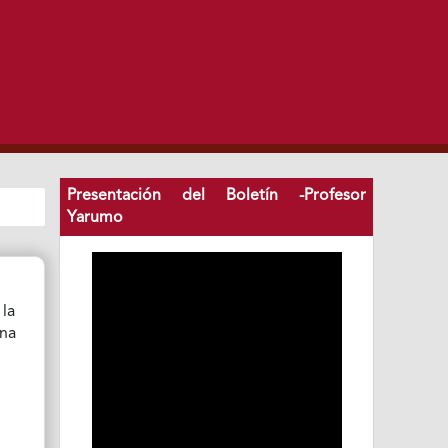
Presentación del Boletín -Profesor
Yarumo
 la
una