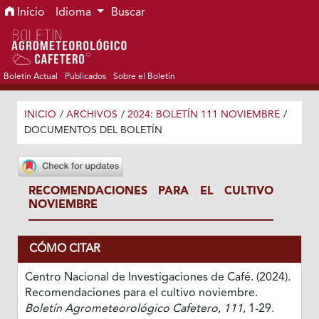
Ir al menú de navegación principal
Ir al contenido principal
Ir al pie de página del sitio
Inicio
Idioma
Buscar
Boletín Actual
Publicados
Sobre el Boletín
INICIO
/
ARCHIVOS
/
2024: BOLETÍN 111 NOVIEMBRE
/
DOCUMENTOS DEL BOLETÍN
RECOMENDACIONES PARA EL CULTIVO
NOVIEMBRE
CÓMO CITAR
Centro Nacional de Investigaciones de Café. (2024).
Recomendaciones para el cultivo noviembre.
Boletín Agrometeorológico Cafetero
,
111
, 1-29.