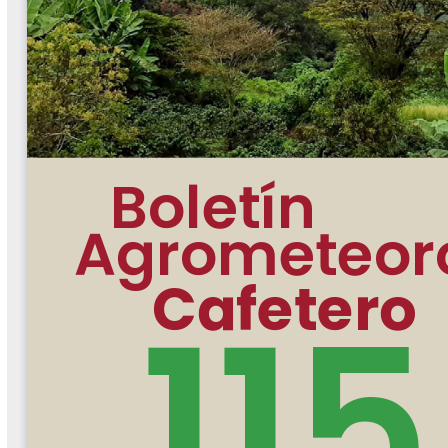
Biocartas
Boletín Agrometeorológico
Cafetero
Boletín Cafetero
Boletín de Extensión FNC
Boletín Estado Fitosanitario
Boletín Técnico Cenicafé
Brocartas
Calendario de floración y cosecha
Colección Fundación Ecológica
Cafetera
Colección Fundación Manuel Mejía
Colección Libros 80 años
Colección Libros 85 años
Comportamiento de la Industria
Finca Cafetera Santander Podcast
Infografías Cenicafé
Informes de Gestión Comité
Antioquía
Informes de Gestión Comité Caldas
Las Aventuras del Profesor Yarumo