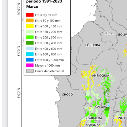
Tips del Profesor Yarumo
Yarumadas Programa Radial