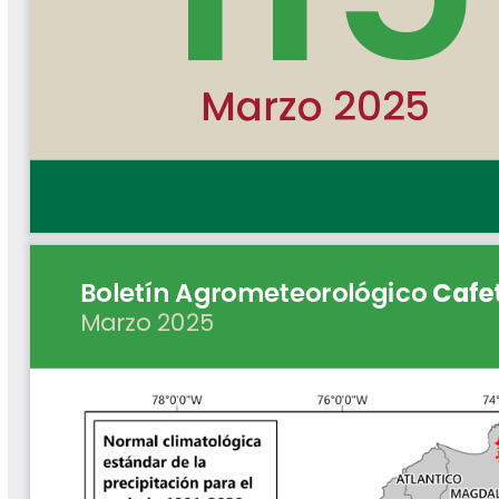
Libros y Manuales
Libros Proyecto Manos al Agua
Magazín Cafetero
Magazín Cafetero Podcast
Memorias de la Cumbre de Café
Memorias Seminario Científico
Normas Técnicas del Sector
Cafetero
Paisaje Cultural Cafetero
Patentes Cenicafé
Por los Caminos de Caldas Podcast
Programa Café 360
Programa de Promoción Toma
Café
Publicaciones Científicas Externas
Radionovela Mi Finca
Revista Cafetera de Colombia
Revista Cenicafé
Revista Ensayos sobre Economía
Software Cenicafé