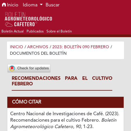
Ir al menú de navegación principal
Ir al contenido principal
Ir al pie de página del sitio
Inicio
Idioma
Buscar
Boletín Actual
Publicados
Sobre el Boletín
INICIO
/
ARCHIVOS
/
2023: BOLETÍN 090 FEBRERO
/
DOCUMENTOS DEL BOLETÍN
RECOMENDACIONES PARA EL CULTIVO
FEBRERO
CÓMO CITAR
Centro Nacional de Investigaciones de Café. (2023).
Recomendaciones para el cultivo Febrero.
Boletín
Agrometeorológico Cafetero
,
90
, 1-23.