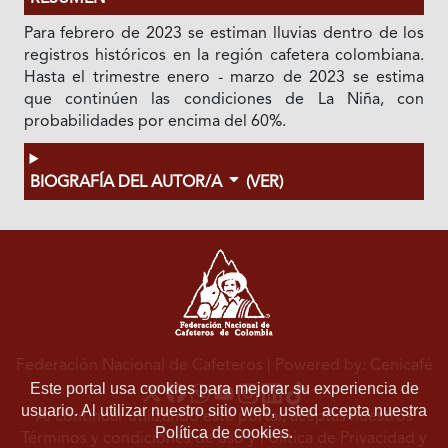
Para febrero de 2023 se estiman lluvias dentro de los
registros históricos en la región cafetera colombiana.
Hasta el trimestre enero - marzo de 2023 se estima
que continúen las condiciones de La Niña, con
probabilidades por encima del 60%.
BIOGRAFÍA DEL AUTOR/A
(VER)
Federación Nacional de Cafeteros
| Powered by: Cenicafé
Este portal usa cookies para mejorar su experiencia de
usuario. Al utilizar nuestro sitio web, usted acepta nuestra
Al continuar utilizando este portal, aceptas nuestros
Política de cookies.
Términos y condiciones de uso
y
Política de Privacidad y