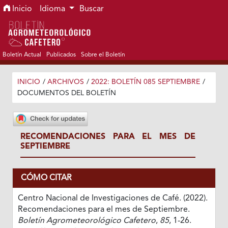
Ir al menú de navegación principal
Ir al contenido principal
Ir al pie de página del sitio
Inicio
Idioma
Buscar
Boletín Actual
Publicados
Sobre el Boletín
INICIO
/
ARCHIVOS
/
2022: BOLETÍN 085 SEPTIEMBRE
/
DOCUMENTOS DEL BOLETÍN
RECOMENDACIONES PARA EL MES DE
SEPTIEMBRE
CÓMO CITAR
Centro Nacional de Investigaciones de Café. (2022).
Recomendaciones para el mes de Septiembre.
Boletín Agrometeorológico Cafetero
,
85
, 1-26.