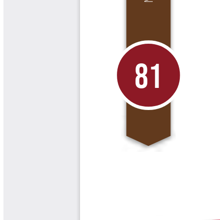
Libros y Manuales
Libros Proyecto Manos al Agua
Magazín Cafetero
Magazín Cafetero Podcast
Memorias de la Cumbre de Café
Memorias Seminario Científico
Normas Técnicas del Sector
Cafetero
Paisaje Cultural Cafetero
Patentes Cenicafé
Por los Caminos de Caldas Podcast
Programa Café 360
Programa de Promoción Toma
Café
Publicaciones Científicas Externas
Radionovela Mi Finca
Revista Cafetera de Colombia
Revista Cenicafé
Revista Ensayos sobre Economía
Software Cenicafé