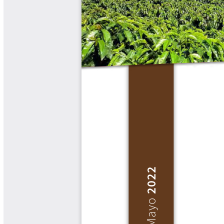
Biocartas
Boletín Agrometeorológico
Cafetero
Boletín Cafetero
Boletín de Extensión FNC
Boletín Estado Fitosanitario
Boletín Técnico Cenicafé
Brocartas
Calendario de floración y cosecha
Colección Fundación Ecológica
Cafetera
Colección Fundación Manuel Mejía
Colección Libros 80 años
Colección Libros 85 años
Comportamiento de la Industria
Finca Cafetera Santander Podcast
Infografías Cenicafé
Informes de Gestión Comité
Antioquía
Informes de Gestión Comité Caldas
Las Aventuras del Profesor Yarumo