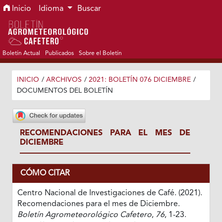
Ir al menú de navegación principal
Ir al contenido principal
Ir al pie de página del sitio
Inicio
Idioma
Buscar
Boletín Actual
Publicados
Sobre el Boletín
INICIO
/
ARCHIVOS
/
2021: BOLETÍN 076 DICIEMBRE
/
DOCUMENTOS DEL BOLETÍN
RECOMENDACIONES PARA EL MES DE
DICIEMBRE
CÓMO CITAR
Centro Nacional de Investigaciones de Café. (2021).
Recomendaciones para el mes de Diciembre.
Boletín Agrometeorológico Cafetero
,
76
, 1-23.