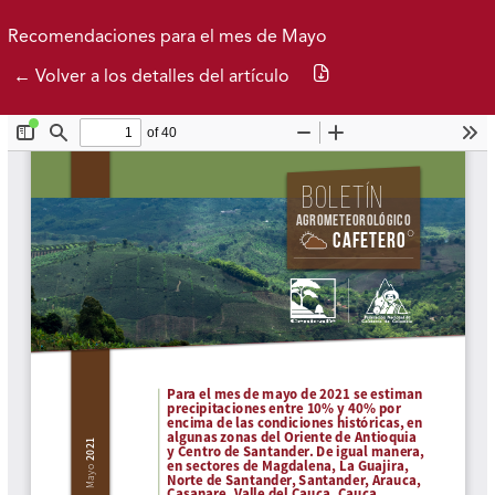
Ir al menú de navegación principal
Ir al contenido principal
Ir al pie de página del sitio
Inicio
Idioma
Buscar
Recomendaciones para el mes de Mayo
Descargar PDF
← Volver a los detalles del artículo
Boletín Actual
Publicados
Sobre el Boletín
Federación Nacional de Cafeteros
| Powered by: Cenicafé
Al continuar utilizando este portal, aceptas nuestros
Términos y condiciones de uso
y
Política de Privacidad y
Tratamiento de Datos Personales
.