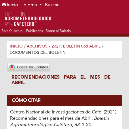
Ir al menú de navegación principal
Ir al contenido principal
Ir al pie de página del sitio
Inicio
Idioma
Buscar
Boletín Actual
Publicados
Sobre el Boletín
INICIO
/
ARCHIVOS
/
2021: BOLETÍN 068 ABRIL
/
DOCUMENTOS DEL BOLETÍN
RECOMENDACIONES PARA EL MES DE
ABRIL
CÓMO CITAR
Centro Nacional de Investigaciones de Café. (2021).
Recomendaciones para el mes de Abril.
Boletín
Agrometeorológico Cafetero
,
68
, 1-54.