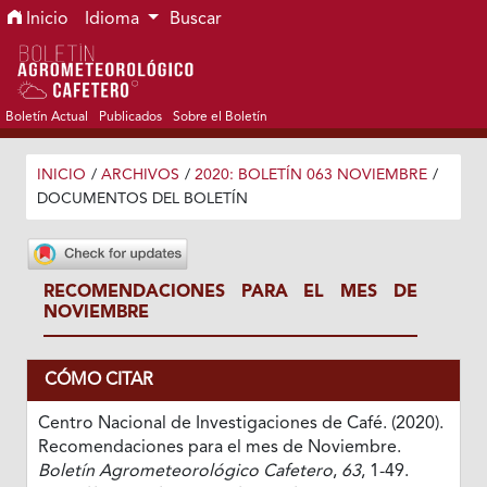
Ir al menú de navegación principal
Ir al contenido principal
Ir al pie de página del sitio
Inicio
Idioma
Buscar
Boletín Actual
Publicados
Sobre el Boletín
INICIO
/
ARCHIVOS
/
2020: BOLETÍN 063 NOVIEMBRE
/
DOCUMENTOS DEL BOLETÍN
RECOMENDACIONES PARA EL MES DE
NOVIEMBRE
CÓMO CITAR
Centro Nacional de Investigaciones de Café. (2020).
Recomendaciones para el mes de Noviembre.
Boletín Agrometeorológico Cafetero
,
63
, 1-49.