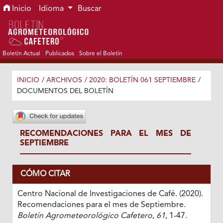
Ir al menú de navegación principal
Ir al contenido principal
Ir al pie de página del sitio
Inicio
Idioma
Buscar
Boletín Actual
Publicados
Sobre el Boletín
INICIO
/
ARCHIVOS
/
2020: BOLETÍN 061 SEPTIEMBRE
/
DOCUMENTOS DEL BOLETÍN
RECOMENDACIONES PARA EL MES DE
SEPTIEMBRE
CÓMO CITAR
Centro Nacional de Investigaciones de Café. (2020).
Recomendaciones para el mes de Septiembre.
Boletín Agrometeorológico Cafetero
,
61
, 1-47.