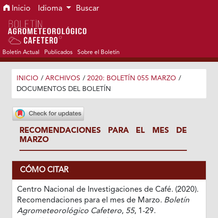
Ir al menú de navegación principal
Ir al contenido principal
Ir al pie de página del sitio
Inicio
Idioma
Buscar
Boletín Actual
Publicados
Sobre el Boletín
INICIO
/
ARCHIVOS
/
2020: BOLETÍN 055 MARZO
/
DOCUMENTOS DEL BOLETÍN
RECOMENDACIONES PARA EL MES DE
MARZO
CÓMO CITAR
Centro Nacional de Investigaciones de Café. (2020).
Recomendaciones para el mes de Marzo.
Boletín
Agrometeorológico Cafetero
,
55
, 1-29.