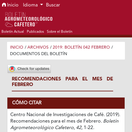
Ir al menú de navegación principal
Ir al contenido principal
Ir al pie de página del sitio
Inicio
Idioma
Buscar
Boletín Actual
Publicados
Sobre el Boletín
INICIO
/
ARCHIVOS
/
2019: BOLETÍN 042 FEBRERO
/
DOCUMENTOS DEL BOLETÍN
RECOMENDACIONES PARA EL MES DE
FEBRERO
CÓMO CITAR
Centro Nacional de Investigaciones de Café. (2019).
Recomendaciones para el mes de Febrero.
Boletín
Agrometeorológico Cafetero
,
42
, 1-22.