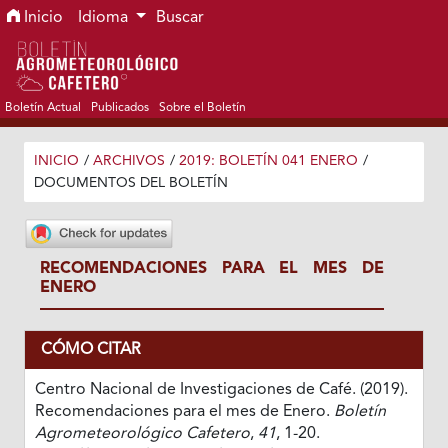
Ir al menú de navegación principal
Ir al contenido principal
Ir al pie de página del sitio
Inicio
Idioma
Buscar
Boletín Actual
Publicados
Sobre el Boletín
INICIO
/
ARCHIVOS
/
2019: BOLETÍN 041 ENERO
/
DOCUMENTOS DEL BOLETÍN
RECOMENDACIONES PARA EL MES DE
ENERO
CÓMO CITAR
Centro Nacional de Investigaciones de Café. (2019).
Recomendaciones para el mes de Enero.
Boletín
Agrometeorológico Cafetero
,
41
, 1-20.