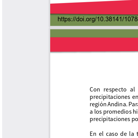
Tips del Profesor Yarumo
Yarumadas Programa Radial