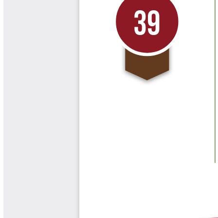
Libros y Manuales
Libros Proyecto Manos al Agua
Magazín Cafetero
Magazín Cafetero Podcast
Memorias de la Cumbre de Café
Memorias Seminario Científico
Normas Técnicas del Sector
Cafetero
Paisaje Cultural Cafetero
Patentes Cenicafé
Por los Caminos de Caldas Podcast
Programa Café 360
Programa de Promoción Toma
Café
Publicaciones Científicas Externas
Radionovela Mi Finca
Revista Cafetera de Colombia
Revista Cenicafé
Revista Ensayos sobre Economía
Software Cenicafé