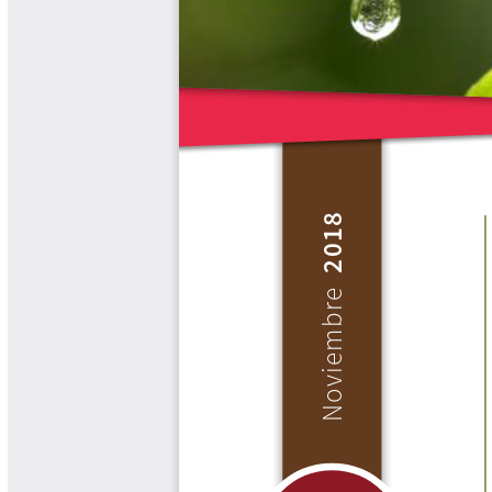
Biocartas
Boletín Agrometeorológico
Cafetero
Boletín Cafetero
Boletín de Extensión FNC
Boletín Estado Fitosanitario
Boletín Técnico Cenicafé
Brocartas
Calendario de floración y cosecha
Colección Fundación Ecológica
Cafetera
Colección Fundación Manuel Mejía
Colección Libros 80 años
Colección Libros 85 años
Comportamiento de la Industria
Finca Cafetera Santander Podcast
Infografías Cenicafé
Informes de Gestión Comité
Antioquía
Informes de Gestión Comité Caldas
Las Aventuras del Profesor Yarumo