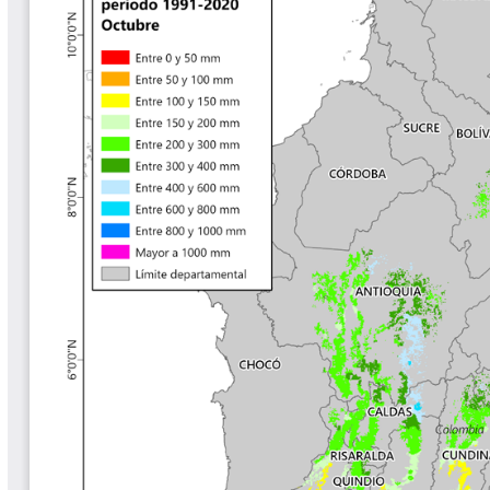
Tips del Profesor Yarumo
Yarumadas Programa Radial