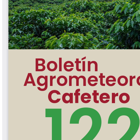
Biocartas
Boletín Agrometeorológico
Cafetero
Boletín Cafetero
Boletín de Extensión FNC
Boletín Estado Fitosanitario
Boletín Técnico Cenicafé
Brocartas
Calendario de floración y cosecha
Colección Fundación Ecológica
Cafetera
Colección Fundación Manuel Mejía
Colección Libros 80 años
Colección Libros 85 años
Comportamiento de la Industria
Finca Cafetera Santander Podcast
Infografías Cenicafé
Informes de Gestión Comité
Antioquía
Informes de Gestión Comité Caldas
Las Aventuras del Profesor Yarumo