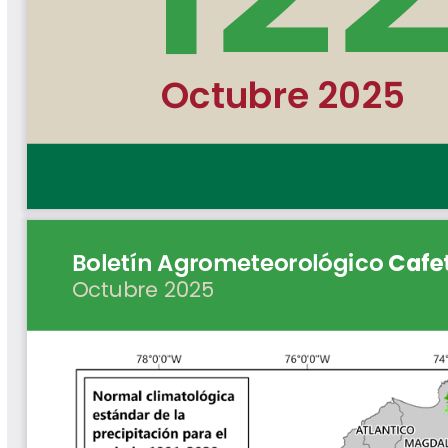
Libros y Manuales
Libros Proyecto Manos al Agua
Magazín Cafetero
Magazín Cafetero Podcast
Memorias de la Cumbre de Café
Memorias Seminario Científico
Normas Técnicas del Sector
Cafetero
Paisaje Cultural Cafetero
Patentes Cenicafé
Por los Caminos de Caldas Podcast
Programa Café 360
Programa de Promoción Toma
Café
Publicaciones Científicas Externas
Radionovela Mi Finca
Revista Cafetera de Colombia
Revista Cenicafé
Revista Ensayos sobre Economía
Software Cenicafé