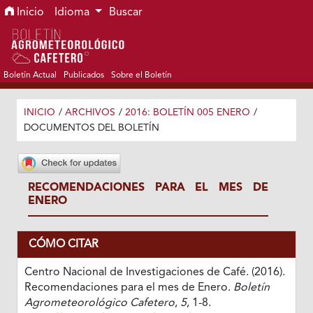
Ir al menú de navegación principal
Ir al contenido principal
Ir al pie de página del sitio
Inicio
Idioma
Buscar
Boletín Actual
Publicados
Sobre el Boletín
INICIO
/
ARCHIVOS
/
2016: BOLETÍN 005 ENERO
/
DOCUMENTOS DEL BOLETÍN
RECOMENDACIONES PARA EL MES DE
ENERO
CÓMO CITAR
Centro Nacional de Investigaciones de Café. (2016).
Recomendaciones para el mes de Enero.
Boletín
Agrometeorológico Cafetero
,
5
, 1-8.