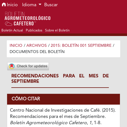
Ir al menú de navegación principal
Ir al contenido principal
Ir al pie de página del sitio
Inicio
Idioma
Buscar
Boletín Actual
Publicados
Sobre el Boletín
INICIO
/
ARCHIVOS
/
2015: BOLETÍN 001 SEPTIEMBRE
/
DOCUMENTOS DEL BOLETÍN
RECOMENDACIONES PARA EL MES DE
SEPTIEMBRE
CÓMO CITAR
Centro Nacional de Investigaciones de Café. (2015).
Recomendaciones para el mes de Septiembre.
Boletín Agrometeorológico Cafetero
,
1
, 1-8.