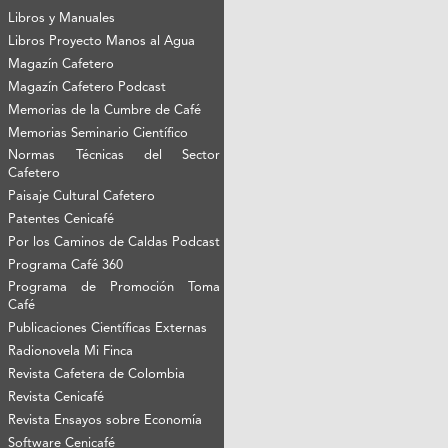
Libros y Manuales
Libros Proyecto Manos al Agua
Magazín Cafetero
Magazín Cafetero Podcast
Memorias de la Cumbre de Café
Memorias Seminario Científico
Normas Técnicas del Sector
Cafetero
Paisaje Cultural Cafetero
Patentes Cenicafé
Por los Caminos de Caldas Podcast
Programa Café 360
Programa de Promoción Toma
Café
Publicaciones Científicas Externas
Radionovela Mi Finca
Revista Cafetera de Colombia
Revista Cenicafé
Revista Ensayos sobre Economía
Software Cenicafé