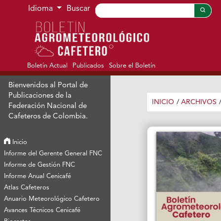
Ir al menú de navegación principal
Ir al contenido principal
Ir al pie de página del sitio
Idioma
Buscar
Boletín Actual
Publicados
Sobre el Boletín
Bienvenidos al Portal de
Publicaciones de la
INICIO
/
ARCHIVOS
Federación Nacional de
Cafeteros de Colombia.
Inicio
Informe del Gerente General FNC
Informe de Gestión FNC
Informe Anual Cenicafé
Atlas Cafeteros
Anuario Meteorológico Cafetero
Avances Técnicos Cenicafé