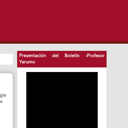
Presentación del Boletín -Profesor
Yarumo
ogía
as