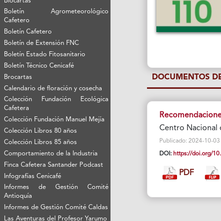
Biocartas
Boletín Agrometeorológico
Cafetero
Boletín Cafetero
Boletín de Extensión FNC
Boletín Estado Fitosanitario
Boletín Técnico Cenicafé
DOCUMENTOS DE
Brocartas
Calendario de floración y cosecha
Colección Fundación Ecológica
Cafetera
Recomendaciones 
Colección Fundación Manuel Mejía
Centro Nacional 
Colección Libros 80 años
Publicado: 2024-10-03 Vi
Colección Libros 85 años
Comportamiento de la Industria
DOI:
https://doi.org/
Finca Cafetera Santander Podcast
PDF
Infografías Cenicafé
Informes de Gestión Comité
Antioquía
Informes de Gestión Comité Caldas
Las Aventuras del Profesor Yarumo