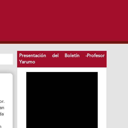
Presentación del Boletín -Profesor
Yarumo
or.
gan
da
n