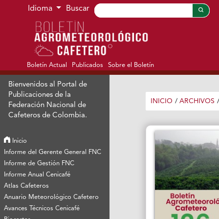
Ir al menú de navegación principal
Ir al contenido principal
Ir al pie de página del sitio
Idioma
Buscar
Boletín Actual
Publicados
Sobre el Boletín
Bienvenidos al Portal de
Publicaciones de la
INICIO
/
ARCHIVOS
Federación Nacional de
Cafeteros de Colombia.
Inicio
Informe del Gerente General FNC
Informe de Gestión FNC
Informe Anual Cenicafé
Atlas Cafeteros
Anuario Meteorológico Cafetero
Avances Técnicos Cenicafé