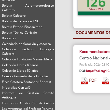
Biocartas
Boletín Agrometeorológico
Cafetero
Boletín Cafetero
Boletín de Extensión FNC
Boletín Estado Fitosanitario
Boletín Técnico Cenicafé
DOCUMENTOS DE
Brocartas
Calendario de floración y cosecha
Colección Fundación Ecológica
Recomendaciones 
Cafetera
Centro Nacional 
Colección Fundación Manuel Mejía
Publicado: 2026-02-05 Vi
Colección Libros 80 años
Colección Libros 85 años
DOI:
https://doi.org/
Comportamiento de la Industria
PDF
Finca Cafetera Santander Podcast
Infografías Cenicafé
Informes de Gestión Comité
Antioquía
Informes de Gestión Comité Caldas
Las Aventuras del Profesor Yarumo