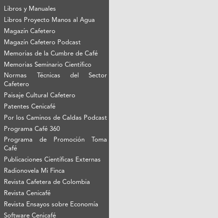
Libros y Manuales
Libros Proyecto Manos al Agua
Magazín Cafetero
Magazín Cafetero Podcast
Memorias de la Cumbre de Café
Memorias Seminario Científico
Normas Técnicas del Sector
Cafetero
Paisaje Cultural Cafetero
Patentes Cenicafé
Por los Caminos de Caldas Podcast
Programa Café 360
Programa de Promoción Toma
Café
Publicaciones Científicas Externas
Radionovela Mi Finca
Revista Cafetera de Colombia
Revista Cenicafé
Revista Ensayos sobre Economía
Software Cenicafé