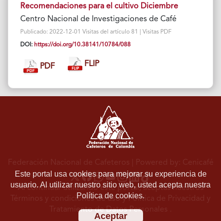
Recomendaciones para el cultivo Diciembre
Centro Nacional de Investigaciones de Café
Publicado: 2022-12-01 Visitas del artículo 81 | Visitas PDF
DOI:
https://doi.org/10.38141/10784/088
FLIP
PDF
Federación Nacional de Cafeteros
| Powered by: Cenicafé
Este portal usa cookies para mejorar su experiencia de
usuario. Al utilizar nuestro sitio web, usted acepta nuestra
Al continuar utilizando este portal, aceptas nuestros
Política de cookies.
Términos y condiciones de uso
y
Política de Privacidad y
Tratamiento de Datos Personales
.
Aceptar