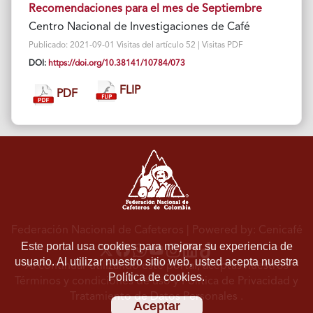
Recomendaciones para el mes de Septiembre
Centro Nacional de Investigaciones de Café
Publicado: 2021-09-01 Visitas del artículo 52 | Visitas PDF
DOI:
https://doi.org/10.38141/10784/073
FLIP
PDF
Federación Nacional de Cafeteros
| Powered by: Cenicafé
Este portal usa cookies para mejorar su experiencia de
usuario. Al utilizar nuestro sitio web, usted acepta nuestra
Al continuar utilizando este portal, aceptas nuestros
Política de cookies.
Términos y condiciones de uso
y
Política de Privacidad y
Tratamiento de Datos Personales
.
Aceptar