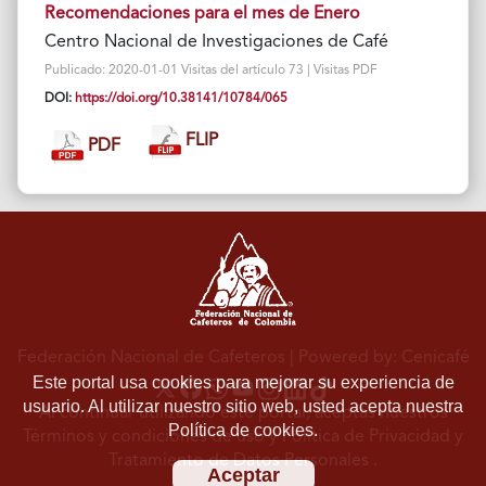
Recomendaciones para el mes de Enero
Centro Nacional de Investigaciones de Café
Publicado: 2020-01-01 Visitas del artículo 73 | Visitas PDF
DOI:
https://doi.org/10.38141/10784/065
FLIP
PDF
Federación Nacional de Cafeteros
| Powered by: Cenicafé
Este portal usa cookies para mejorar su experiencia de
usuario. Al utilizar nuestro sitio web, usted acepta nuestra
Al continuar utilizando este portal, aceptas nuestros
Política de cookies.
Términos y condiciones de uso
y
Política de Privacidad y
Tratamiento de Datos Personales
.
Aceptar