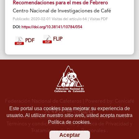
Recomendaciones para el mes de Febrero
Centro Nacional de Investigaciones de Café
Publicado: 2020-02-01 Visitas del artículo 64 | Visitas PDF
DOI:
https://doi.org/10.38141/10784/054
FLIP
PDF
Federación Nacional de Cafeteros
| Powered by: Cenicafé
Este portal usa cookies para mejorar su experiencia de
usuario. Al utilizar nuestro sitio web, usted acepta nuestra
Al continuar utilizando este portal, aceptas nuestros
Política de cookies.
Términos y condiciones de uso
y
Política de Privacidad y
Tratamiento de Datos Personales
.
Aceptar