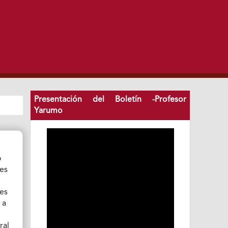
Presentación del Boletín -Profesor
Yarumo
o
les
nes
 a
ral