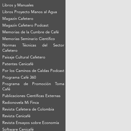
Libros y Manuales
Libros Proyecto Manos al Agua
Magazín Cafetero
Magazín Cafetero Podcast
Memorias de la Cumbre de Café
Memorias Seminario Científico
Normas Técnicas del Sector
Cafetero
Paisaje Cultural Cafetero
Patentes Cenicafé
Por los Caminos de Caldas Podcast
Programa Café 360
Programa de Promoción Toma
Café
Publicaciones Científicas Externas
Radionovela Mi Finca
Revista Cafetera de Colombia
Revista Cenicafé
Revista Ensayos sobre Economía
Software Cenicafé