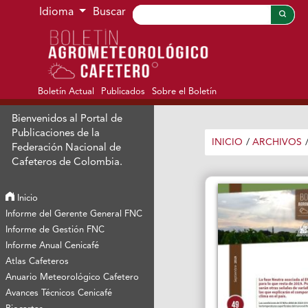
Ir al menú de navegación principal
Ir al contenido principal
Ir al pie de página del sitio
Idioma
Buscar
Boletín Actual
Publicados
Sobre el Boletín
Bienvenidos al Portal de
Publicaciones de la
INICIO
/
ARCHIVOS
Federación Nacional de
Cafeteros de Colombia.
Inicio
Informe del Gerente General FNC
Informe de Gestión FNC
Informe Anual Cenicafé
Atlas Cafeteros
Anuario Meteorológico Cafetero
Avances Técnicos Cenicafé