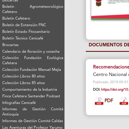
Biocartas
Boletín Agrometeorológico
Cafetero
Boletín Cafetero
Boletín de Extensión FNC
Boletín Estado Fitosanitario
Boletín Técnico Cenicafé
DOCUMENTOS DE
Brocartas
Calendario de floración y cosecha
Colección Fundación Ecológica
Cafetera
Recomendaciones
Colección Fundación Manuel Mejía
Centro Nacional 
Colección Libros 80 años
Publicado: 2019-09-01 Vi
Colección Libros 85 años
Comportamiento de la Industria
DOI:
https://doi.org/
Finca Cafetera Santander Podcast
PDF
Infografías Cenicafé
Informes de Gestión Comité
Antioquía
Informes de Gestión Comité Caldas
Las Aventuras del Profesor Yarumo