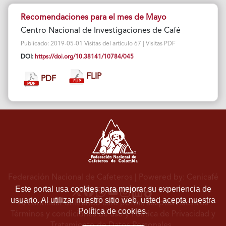
Recomendaciones para el mes de Mayo
Centro Nacional de Investigaciones de Café
Publicado: 2019-05-01 Visitas del artículo 67 | Visitas PDF
DOI:
https://doi.org/10.38141/10784/045
FLIP
PDF
Federación Nacional de Cafeteros
| Powered by: Cenicafé
Este portal usa cookies para mejorar su experiencia de
usuario. Al utilizar nuestro sitio web, usted acepta nuestra
Al continuar utilizando este portal, aceptas nuestros
Política de cookies.
Términos y condiciones de uso
y
Política de Privacidad y
Tratamiento de Datos Personales
.