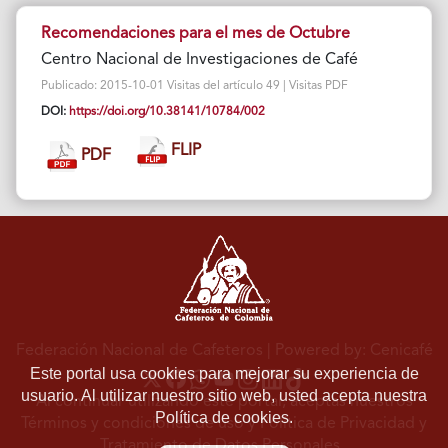
Recomendaciones para el mes de Octubre
Centro Nacional de Investigaciones de Café
Publicado: 2015-10-01 Visitas del artículo 49 | Visitas PDF
DOI:
https://doi.org/10.38141/10784/002
FLIP
PDF
Federación Nacional de Cafeteros
| Powered by: Cenicafé
Este portal usa cookies para mejorar su experiencia de
usuario. Al utilizar nuestro sitio web, usted acepta nuestra
Al continuar utilizando este portal, aceptas nuestros
Política de cookies.
Términos y condiciones de uso
y
Política de Privacidad y
Tratamiento de Datos Personales
.