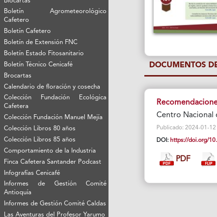
Biocartas
Boletín Agrometeorológico
Cafetero
Boletín Cafetero
Boletín de Extensión FNC
Boletín Estado Fitosanitario
Boletín Técnico Cenicafé
DOCUMENTOS DE
Brocartas
Calendario de floración y cosecha
Colección Fundación Ecológica
Recomendaciones 
Cafetera
Centro Nacional 
Colección Fundación Manuel Mejía
Publicado: 2024-01-12 V
Colección Libros 80 años
Colección Libros 85 años
DOI:
https://doi.org/
Comportamiento de la Industria
PDF
Finca Cafetera Santander Podcast
Infografías Cenicafé
Informes de Gestión Comité
Antioquía
Informes de Gestión Comité Caldas
Las Aventuras del Profesor Yarumo