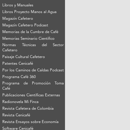
Libros y Manuales
Libros Proyecto Manos al Agua
Magazín Cafetero
Magazín Cafetero Podcast
Memorias de la Cumbre de Café
Memorias Seminario Científico
Normas Técnicas del Sector
Cafetero
Paisaje Cultural Cafetero
Patentes Cenicafé
Por los Caminos de Caldas Podcast
Programa Café 360
Programa de Promoción Toma
Café
Publicaciones Científicas Externas
Radionovela Mi Finca
Revista Cafetera de Colombia
Revista Cenicafé
Revista Ensayos sobre Economía
Software Cenicafé