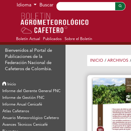
Ir al menú de navegación principal
Ir al contenido principal
Ir al pie de página del sitio
Idioma
Buscar
Boletín Actual
Publicados
Sobre el Boletín
Bienvenidos al Portal de
Publicaciones de la
INICIO
/
ARCHIVOS
Federación Nacional de
Cafeteros de Colombia.
Inicio
Informe del Gerente General FNC
Informe de Gestión FNC
Informe Anual Cenicafé
Atlas Cafeteros
Anuario Meteorológico Cafetero
Avances Técnicos Cenicafé