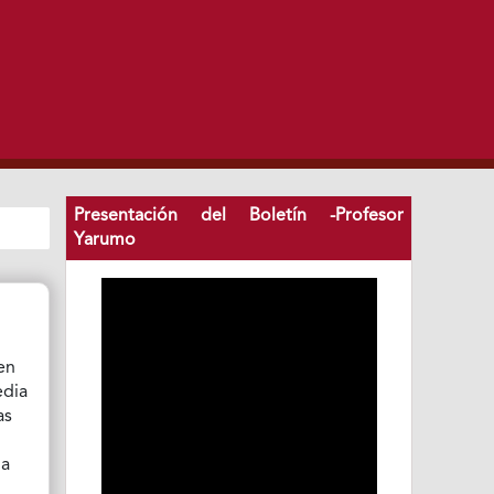
Presentación del Boletín -Profesor
Yarumo
en
edia
as
la