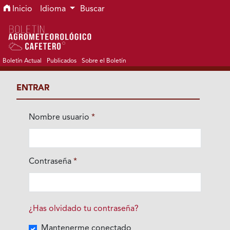
Ir al menú de navegación principal
Ir al contenido principal
Ir al pie de página del sitio
Inicio
Idioma
Buscar
Boletín Actual
Publicados
Sobre el Boletín
ENTRAR
Nombre usuario
*
Obligatorio
Contraseña
*
Obligatorio
¿Has olvidado tu contraseña?
Mantenerme conectado