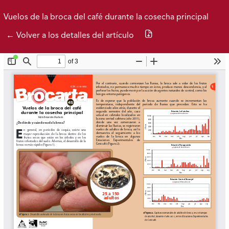
Ir al menú de navegación principal
Ir al contenido principal
Ir al pie de página del sitio
Inicio
Idioma
Buscar
Vuelos de la broca del café durante la cosecha principal
Descargar PDF
← Volver a los detalles del artículo
Brocarta 52
Archivos