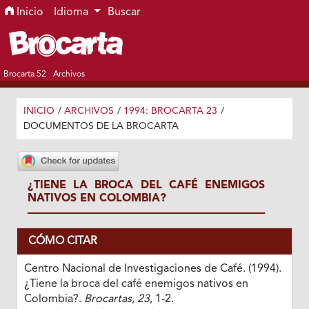
Ir al menú de navegación principal
Ir al contenido principal
Ir al pie de página del sitio
Inicio
Idioma
Buscar
Brocarta 52
Archivos
INICIO
/
ARCHIVOS
/
1994: BROCARTA 23
/
DOCUMENTOS DE LA BROCARTA
¿TIENE LA BROCA DEL CAFÉ ENEMIGOS
NATIVOS EN COLOMBIA?
CÓMO CITAR
Centro Nacional de Investigaciones de Café. (1994).
¿Tiene la broca del café enemigos nativos en
Colombia?.
Brocartas
,
23
, 1-2.