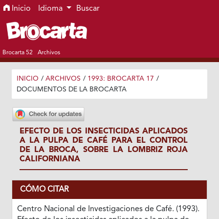
Ir al menú de navegación principal
Ir al contenido principal
Ir al pie de página del sitio
Inicio
Idioma
Buscar
Brocarta 52
Archivos
INICIO
/
ARCHIVOS
/
1993: BROCARTA 17
/
DOCUMENTOS DE LA BROCARTA
EFECTO DE LOS INSECTICIDAS APLICADOS
A LA PULPA DE CAFÉ PARA EL CONTROL
DE LA BROCA, SOBRE LA LOMBRIZ ROJA
CALIFORNIANA
CÓMO CITAR
Centro Nacional de Investigaciones de Café. (1993).