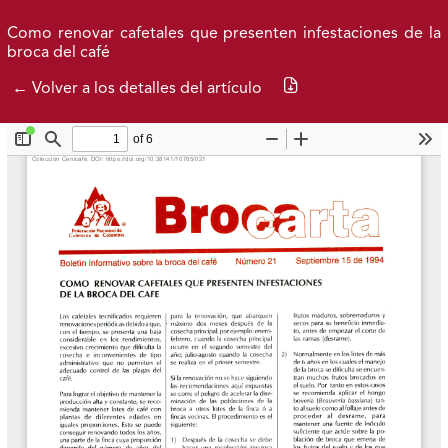
Ir al menú de navegación principal
Ir al contenido principal
Ir al pie de página del sitio
Inicio
Idioma
Buscar
Como renovar cafetales que presenten infestaciones de la
broca del café
Descargar PDF
← Volver a los detalles del artículo
Brocarta 52
Archivos