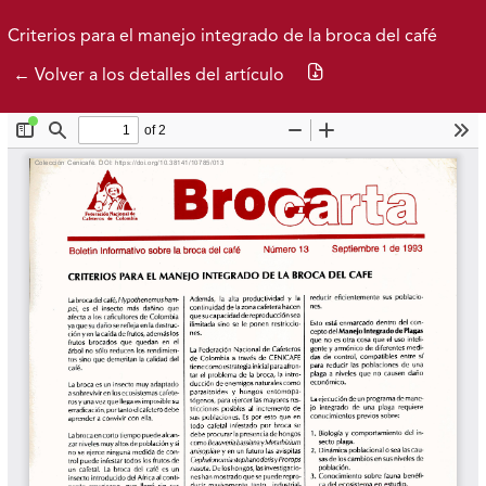
Ir al menú de navegación principal
Ir al contenido principal
Ir al pie de página del sitio
Inicio
Idioma
Buscar
Criterios para el manejo integrado de la broca del café
Descargar PDF
← Volver a los detalles del artículo
Brocarta 52
Archivos