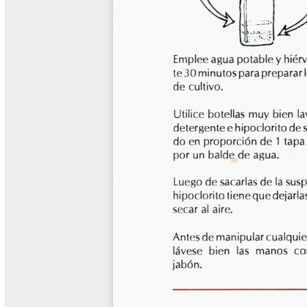
Libros y Manuales
Libros Proyecto Manos al Agua
Magazín Cafetero
Magazín Cafetero Podcast
Memorias de la Cumbre de Café
Memorias Seminario Científico
Normas Técnicas del Sector
Cafetero
Paisaje Cultural Cafetero
Patentes Cenicafé
Por los Caminos de Caldas Podcast
Programa Café 360
Programa de Promoción Toma
Café
Publicaciones Científicas Externas
Radionovela Mi Finca
Revista Cafetera de Colombia
Revista Cenicafé
Revista Ensayos sobre Economía
Software Cenicafé