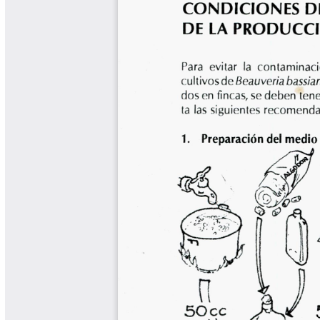
Biocartas
Boletín Agrometeorológico
Cafetero
Boletín Cafetero
Boletín de Extensión FNC
Boletín Estado Fitosanitario
Boletín Técnico Cenicafé
Brocartas
Calendario de floración y cosecha
Colección Fundación Ecológica
Cafetera
Colección Fundación Manuel Mejía
Colección Libros 80 años
Colección Libros 85 años
Comportamiento de la Industria
Finca Cafetera Santander Podcast
Infografías Cenicafé
Informes de Gestión Comité
Antioquía
Informes de Gestión Comité Caldas
Las Aventuras del Profesor Yarumo