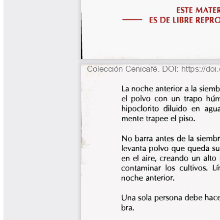
Tips del Profesor Yarumo
Yarumadas Programa Radial