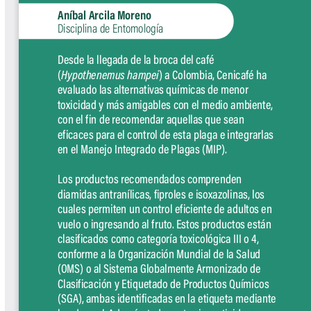
Biocartas
Boletín Agrometeorológico
Cafetero
Boletín Cafetero
Boletín de Extensión FNC
Boletín Estado Fitosanitario
Boletín Técnico Cenicafé
Brocartas
Calendario de floración y cosecha
Colección Fundación Ecológica
Cafetera
Colección Fundación Manuel Mejía
Colección Libros 80 años
Colección Libros 85 años
Comportamiento de la Industria
Finca Cafetera Santander Podcast
Infografías Cenicafé
Informes de Gestión Comité
Antioquía
Informes de Gestión Comité Caldas
Las Aventuras del Profesor Yarumo