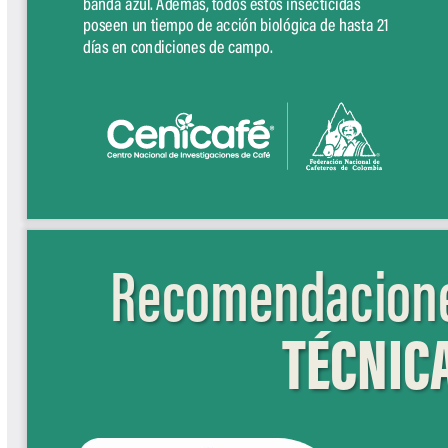
Libros y Manuales
Libros Proyecto Manos al Agua
Magazín Cafetero
Magazín Cafetero Podcast
Memorias de la Cumbre de Café
Memorias Seminario Científico
Normas Técnicas del Sector
Cafetero
Paisaje Cultural Cafetero
Patentes Cenicafé
Por los Caminos de Caldas Podcast
Programa Café 360
Programa de Promoción Toma
Café
Publicaciones Científicas Externas
Radionovela Mi Finca
Revista Cafetera de Colombia
Revista Cenicafé
Revista Ensayos sobre Economía
Software Cenicafé