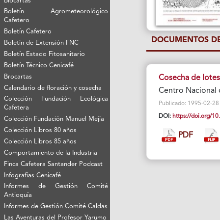
Biocartas
Boletín Agrometeorológico
Cafetero
Boletín Cafetero
DOCUMENTOS DE
Boletín de Extensión FNC
Boletín Estado Fitosanitario
Boletín Técnico Cenicafé
Brocartas
Cosecha de lotes
Calendario de floración y cosecha
Centro Nacional 
Colección Fundación Ecológica
Publicado: 1995-02-28 Vi
Cafetera
DOI:
https://doi.org/
Colección Fundación Manuel Mejía
Colección Libros 80 años
PDF
Colección Libros 85 años
Comportamiento de la Industria
Finca Cafetera Santander Podcast
Infografías Cenicafé
Informes de Gestión Comité
Antioquía
Informes de Gestión Comité Caldas
Las Aventuras del Profesor Yarumo