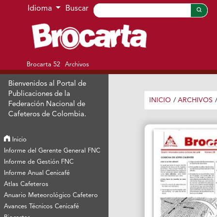
Ir al menú de navegación principal
Ir al contenido principal
Ir al pie de página del sitio
Idioma
Buscar
Brocarta 52
Archivos
Bienvenidos al Portal de
Publicaciones de la
INICIO
/
ARCHIVOS
Federación Nacional de
Cafeteros de Colombia.
Inicio
Informe del Gerente General FNC
Informe de Gestión FNC
Informe Anual Cenicafé
Atlas Cafeteros
Anuario Meteorológico Cafetero
Avances Técnicos Cenicafé