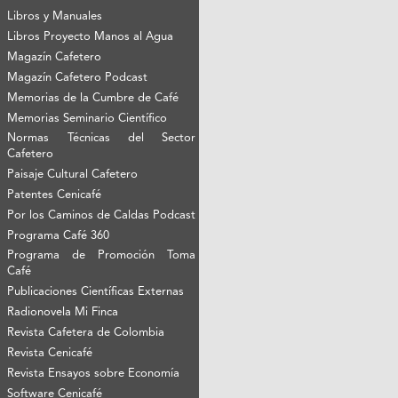
Libros y Manuales
Libros Proyecto Manos al Agua
Magazín Cafetero
Magazín Cafetero Podcast
Memorias de la Cumbre de Café
Memorias Seminario Científico
Normas Técnicas del Sector
Cafetero
Paisaje Cultural Cafetero
Patentes Cenicafé
Por los Caminos de Caldas Podcast
Programa Café 360
Programa de Promoción Toma
Café
Publicaciones Científicas Externas
Radionovela Mi Finca
Revista Cafetera de Colombia
Revista Cenicafé
Revista Ensayos sobre Economía
Software Cenicafé