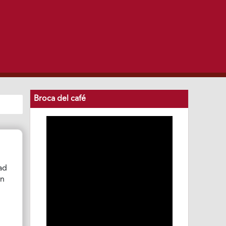
Broca del café
dad
ón