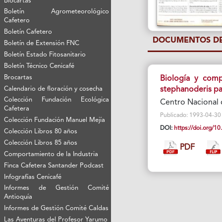
Biocartas
Boletín Agrometeorológico
Cafetero
Boletín Cafetero
DOCUMENTOS DE
Boletín de Extensión FNC
Boletín Estado Fitosanitario
Boletín Técnico Cenicafé
Brocartas
Biología y comp
stephanoderis par
Calendario de floración y cosecha
Colección Fundación Ecológica
Centro Nacional 
Cafetera
Publicado: 1993-04-30 Vi
Colección Fundación Manuel Mejía
DOI:
https://doi.org/
Colección Libros 80 años
Colección Libros 85 años
PDF
Comportamiento de la Industria
Finca Cafetera Santander Podcast
Infografías Cenicafé
Informes de Gestión Comité
Antioquía
Informes de Gestión Comité Caldas
Las Aventuras del Profesor Yarumo