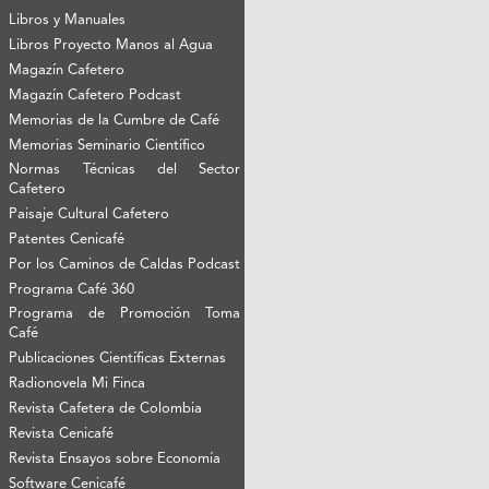
Libros y Manuales
Libros Proyecto Manos al Agua
Magazín Cafetero
Magazín Cafetero Podcast
Memorias de la Cumbre de Café
Memorias Seminario Científico
Normas Técnicas del Sector
Cafetero
Paisaje Cultural Cafetero
Patentes Cenicafé
Por los Caminos de Caldas Podcast
Programa Café 360
Programa de Promoción Toma
Café
Publicaciones Científicas Externas
Radionovela Mi Finca
Revista Cafetera de Colombia
Revista Cenicafé
Revista Ensayos sobre Economía
Software Cenicafé