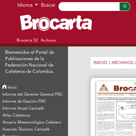
Ir al menú de navegación principal
Ir al contenido principal
Ir al pie de página del sitio
Idioma
Buscar
Brocarta 52
Archivos
Bienvenidos al Portal de
Publicaciones de la
INICIO
/
ARCHIVOS
Federación Nacional de
Cafeteros de Colombia.
Inicio
Informe del Gerente General FNC
Informe de Gestión FNC
Informe Anual Cenicafé
Atlas Cafeteros
Anuario Meteorológico Cafetero
Avances Técnicos Cenicafé