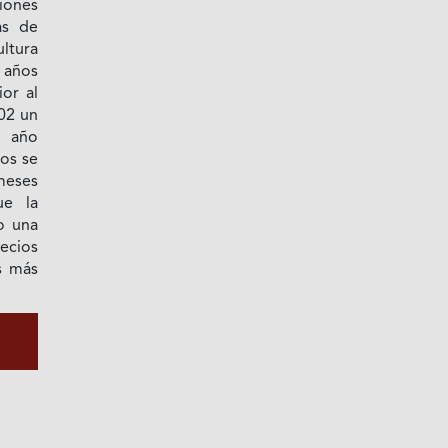
iones
as de
tura
 años
or al
02 un
o año
ios se
meses
ue la
o una
recios
s más