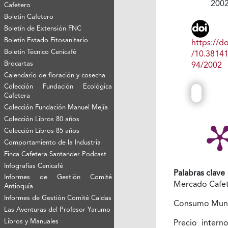
200
Cafetero
Boletín Cafetero
Boletín de Extensión FNC
Boletín Estado Fitosanitario
https://do
Boletín Técnico Cenicafé
/10.3814
Brocartas
94/2002
Calendario de floración y cosecha
Colección Fundación Ecológica
Cafetera
Colección Fundación Manuel Mejía
Colección Libros 80 años
Colección Libros 85 años
Comportamiento de la Industria
Finca Cafetera Santander Podcast
Infografías Cenicafé
Palabras clave
Informes de Gestión Comité
Mercado Cafe
Antioquía
Informes de Gestión Comité Caldas
Consumo Mun
Las Aventuras del Profesor Yarumo
Libros y Manuales
Precio intern