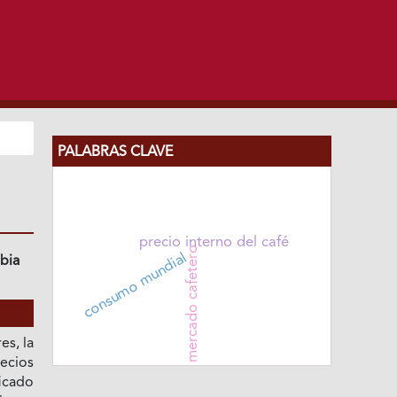
PALABRAS CLAVE
precio interno del café
mercado cafetero
consumo mundial
bia
es, la
ecios
icado