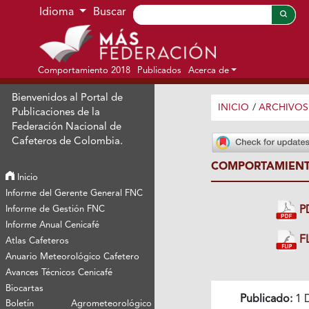
Ir al menú de navegación principal
Ir al contenido principal
Ir al pie de página del sitio
Idioma
Buscar
Comportamiento 2018
Publicados
Acerca de
Bienvenidos al Portal de
INICIO
/
ARCHIVOS
Publicaciones de la
Federación Nacional de
Cafeteros de Colombia.
COMPORTAMIENTO
Inicio
Informe del Gerente General FNC
Informe de Gestión FNC
P
Informe Anual Cenicafé
FL
Atlas Cafeteros
Anuario Meteorológico Cafetero
Avances Técnicos Cenicafé
Biocartas
Publicado:
1 
Boletín Agrometeorológico