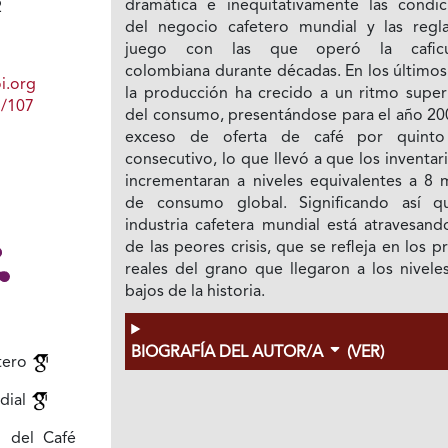
dramática e inequitativamente las condic
2
del negocio cafetero mundial y las regl
juego con las que operó la caficul
colombiana durante décadas. En los últimos
i.org
la producción ha crecido a un ritmo superi
1/107
del consumo, presentándose para el año 20
exceso de oferta de café por quint
consecutivo, lo que llevó a que los inventar
incrementaran a niveles equivalentes a 8 
de consumo global. Significando así q
industria cafetera mundial está atravesand
de las peores crisis, que se refleja en los p
reales del grano que llegaron a los nivele
bajos de la historia.
BIOGRAFÍA DEL AUTOR/A
(VER)
tero
dial
o del Café