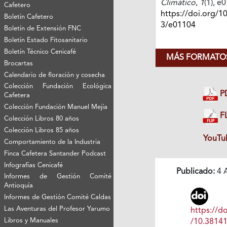
Climático
,
1
(1), e
Cafetero
https://doi.org/1
Boletín Cafetero
3/e01104
Boletín de Extensión FNC
Boletín Estado Fitosanitario
Boletín Técnico Cenicafé
MÁS FORMATOS
Brocartas
Calendario de floración y cosecha
Colección Fundación Ecológica
P
Cafetera
Colección Fundación Manuel Mejía
FL
Colección Libros 80 años
Colección Libros 85 años
YouTu
Comportamiento de la Industria
Finca Cafetera Santander Podcast
Infografías Cenicafé
Publicado:
4 A
Informes de Gestión Comité
Antioquía
Informes de Gestión Comité Caldas
Las Aventuras del Profesor Yarumo
https://do
Libros y Manuales
/10.3814