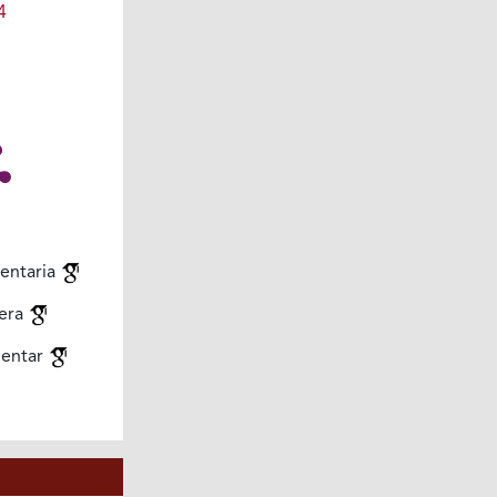
4
entaria
tera
mentar