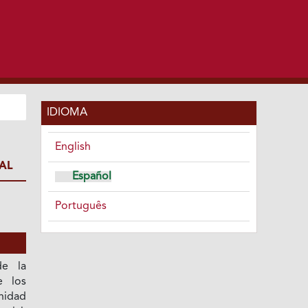
IDIOMA
English
AL
Español
Português
de la
e los
nidad