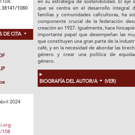
01104.
en su estrategia de sostenibilidad. El eje s
0.38141/1080
que se centra en el desarrollo integral d
familias y comunidades caficultoras, ha si
componente crucial de la federación des
creación en 1927. Igualmente, hace hincapié
 DE CITA
importante papel que desempeñan las muj
que constituyen una gran parte de la industr
café, y en la necesidad de abordar las brec
género y crear una política de equid
DF
género.
IP
BIOGRAFÍA DEL AUTOR/A
(VER)
be
bril 2024
i.org
1/108