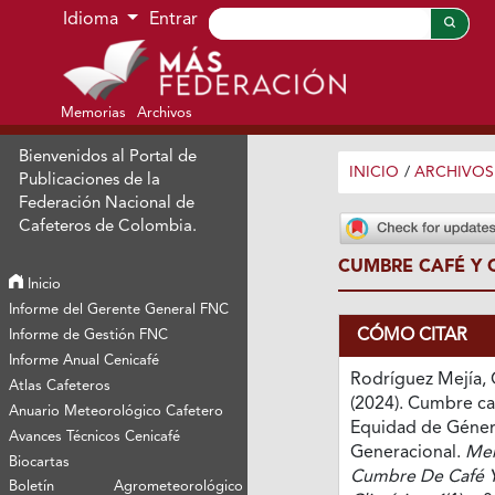
Ir al menú de navegación principal
Ir al contenido principal
Ir al pie de página del sitio
Idioma
Entrar
Memorias
Archivos
Bienvenidos al Portal de
INICIO
/
ARCHIVOS
Publicaciones de la
Federación Nacional de
Cafeteros de Colombia.
CUMBRE CAFÉ Y 
Inicio
Informe del Gerente General FNC
CÓMO CITAR
Informe de Gestión FNC
Informe Anual Cenicafé
Rodríguez Mejía, C
Atlas Cafeteros
(2024). Cumbre caf
Anuario Meteorológico Cafetero
Equidad de Géne
Avances Técnicos Cenicafé
Generacional.
Mem
Biocartas
Cumbre De Café 
Boletín Agrometeorológico