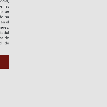
ocial,
e las
do un
de su
 en el
eres,
ia del
has de
ad de