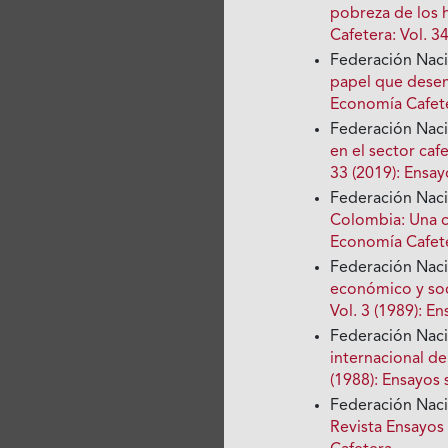
pobreza de los 
Cafetera: Vol. 
Federación Nac
papel que dese
Economía Cafete
Federación Nac
en el sector ca
33 (2019): Ensa
Federación Nac
Colombia: Una c
Economía Cafete
Federación Nac
económico y soci
Vol. 3 (1989): 
Federación Nac
internacional de
(1988): Ensayos
Federación Nac
Revista Ensayos