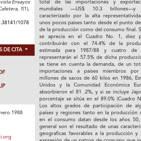
vista Ensayos
total de las importaciones y exportac
afetera
,
1
(1),
mundiales —US$ 10.3 billones—y 
caracterizado por Ia alta representativid
0.38141/1078
unos pocos paises tanto desde el punto de 
de Ia producción como del consumo final. 
se aprecia en el Cuadro No. 1, diez p
contribuirán con el 74.4% de Ia produ
 DE CITA
estimada para 1987/88 y cuatro de 
representarán el 57.5% de dicha producció
se tiene en cuenta Ia demanda, de un tot
importaciones a paises miembros por
DF
millones de sacos de 60 kilos en 1986, Es
Unidos y Ia Comunidad Económica Eu
IP
absorbieron el 81 .2%, y si se incluye Jap
porcentaje se sitúa en el 89.0% (Cuadro No
Los altos grados de participación de al
países y regiones tanto en Ia producción
nero 1988
en el consumo datan desde los años 50,
general son el resultado de unas caracteri
geograficas favorables a la producción y 
i.org
expresión de un patron de consumo que in