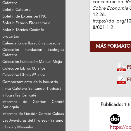
concentración.
Re
Cafetero
Sobre Economía C
Boletín Cafetero
12-26.
Boletín de Extensión FNC
https://doi.org/1
Boletín Estado Fitosanitario
8/001-1-2
Boletín Técnico Cenicafé
Brocartas
Calendario de floración y cosecha
MÁS FORMATOS
Colección Fundación Ecológica
Cafetera
Colección Fundación Manuel Mejía
P
Colección Libros 80 años
Colección Libros 85 años
FL
Comportamiento de la Industria
Finca Cafetera Santander Podcast
Infografías Cenicafé
Informes de Gestión Comité
Publicado:
1 E
Antioquía
Informes de Gestión Comité Caldas
Las Aventuras del Profesor Yarumo
https://do
Libros y Manuales