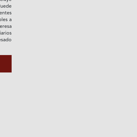
 Puede
entes
les a
eresa
arios
esado