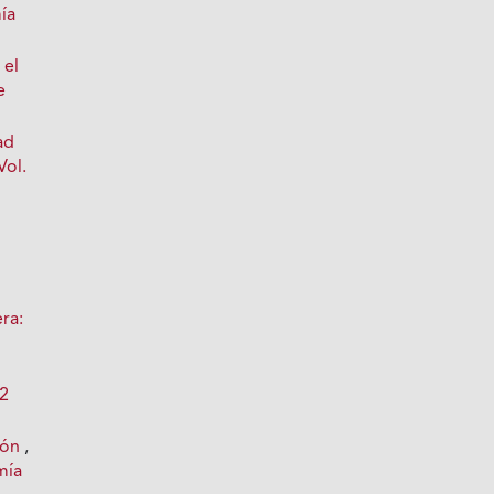
ía
 el
e
ad
Vol.
ra:
 2
pón
,
mía