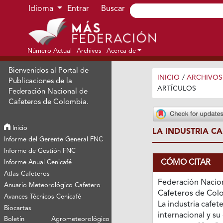
Ir al menú de navegación principal
Ir al contenido principal
Ir al pie de página del sitio
Idioma
Entrar
Buscar
Número Actual
Archivos
Acerca de
Bienvenidos al Portal de
INICIO
/
ARCHIVOS
Publicaciones de la
ARTÍCULOS
Federación Nacional de
Cafeteros de Colombia.
Inicio
LA INDUSTRIA C
Informe del Gerente General FNC
Informe de Gestión FNC
CÓMO CITAR
Informe Anual Cenicafé
Atlas Cafeteros
Federación Nacio
Anuario Meteorológico Cafetero
Cafeteros de Colo
Avances Técnicos Cenicafé
La industria cafet
Biocartas
internacional y su
Boletín Agrometeorológico