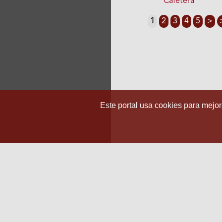
Cafetera
1
2
3
4
5
>
Este portal usa cookies para mejora