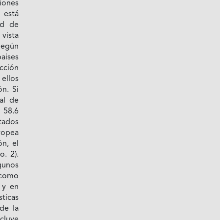
iones
está
ad de
vista
Según
aises
cción
ellos
n. Si
al de
 58.6
tados
ropea
ón, el
. 2).
gunos
 como
 y en
sticas
de Ia
cluye