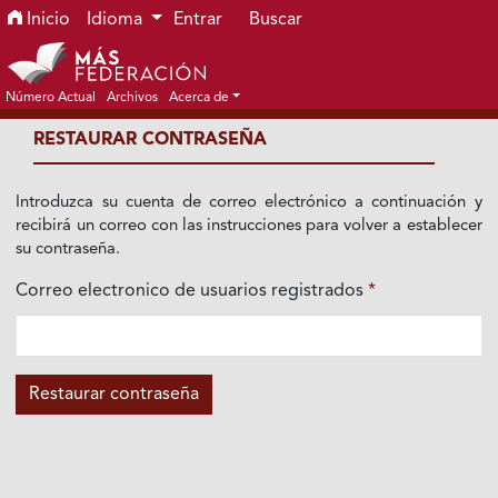
Ir al menú de navegación principal
Ir al contenido principal
Ir al pie de página del sitio
Inicio
Idioma
Entrar
Buscar
Número Actual
Archivos
Acerca de
RESTAURAR CONTRASEÑA
Introduzca su cuenta de correo electrónico a continuación y
recibirá un correo con las instrucciones para volver a establecer
su contraseña.
Correo electronico de usuarios registrados
*
Obligatorio
Restaurar contraseña