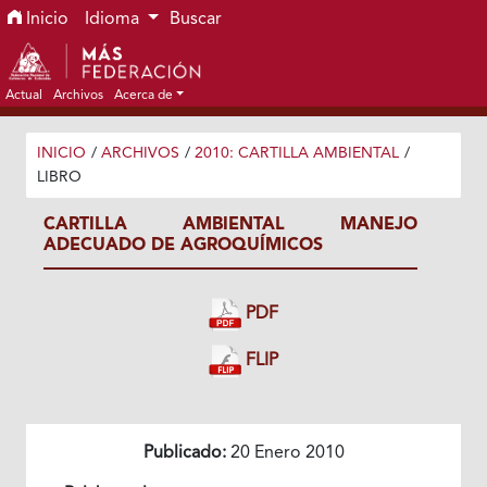
Ir al menú de navegación principal
Ir al contenido principal
Ir al pie de página del sitio
Inicio
Idioma
Buscar
Actual
Archivos
Acerca de
INICIO
/
ARCHIVOS
/
2010: CARTILLA AMBIENTAL
/
LIBRO
CARTILLA AMBIENTAL MANEJO
ADECUADO DE AGROQUÍMICOS
PDF
FLIP
Publicado:
20 Enero 2010