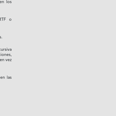
en los
 RTF o
s.
cursiva
ciones,
 en vez
 en las