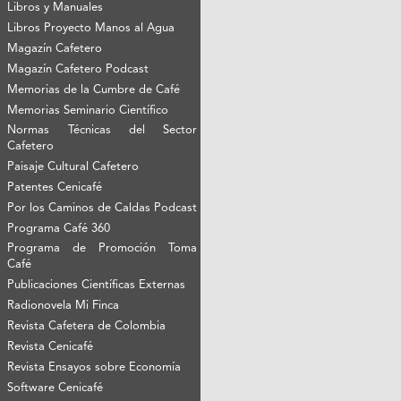
Libros y Manuales
Libros Proyecto Manos al Agua
Magazín Cafetero
Magazín Cafetero Podcast
Memorias de la Cumbre de Café
Memorias Seminario Científico
Normas Técnicas del Sector
Cafetero
Paisaje Cultural Cafetero
Patentes Cenicafé
Por los Caminos de Caldas Podcast
Programa Café 360
Programa de Promoción Toma
Café
Publicaciones Científicas Externas
Radionovela Mi Finca
Revista Cafetera de Colombia
Revista Cenicafé
Revista Ensayos sobre Economía
Software Cenicafé