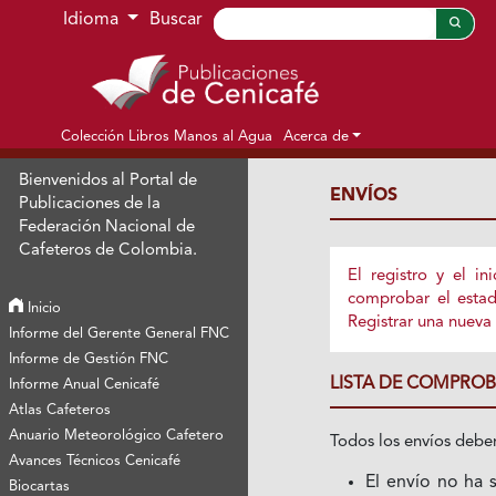
Ir al menú de navegación principal
Ir al contenido principal
Ir al pie de página del sitio
Idioma
Buscar
Colección Libros Manos al Agua
Acerca de
Bienvenidos al Portal de
ENVÍOS
Publicaciones de la
Federación Nacional de
Cafeteros de Colombia.
El registro y el i
comprobar el estad
Inicio
Registrar
una nueva 
Informe del Gerente General FNC
Informe de Gestión FNC
LISTA DE COMPROB
Informe Anual Cenicafé
Atlas Cafeteros
Anuario Meteorológico Cafetero
Todos los envíos deben
Avances Técnicos Cenicafé
El envío no ha 
Biocartas