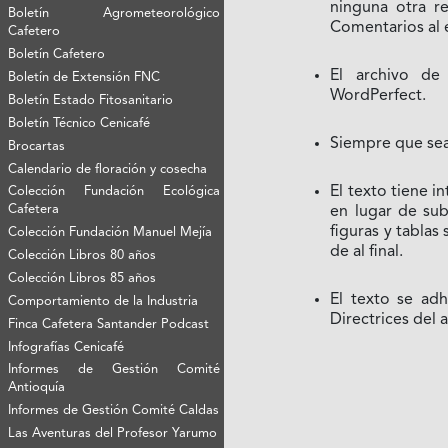
ninguna otra re
Boletín Agrometeorológico
Comentarios al e
Cafetero
Boletín Cafetero
El archivo de
Boletín de Extensión FNC
WordPerfect.
Boletín Estado Fitosanitario
Boletín Técnico Cenicafé
Siempre que sea
Brocartas
Calendario de floración y cosecha
El texto tiene i
Colección Fundación Ecológica
Cafetera
en lugar de sub
figuras y tablas
Colección Fundación Manuel Mejía
de al final.
Colección Libros 80 años
Colección Libros 85 años
El texto se adh
Comportamiento de la Industria
Directrices del 
Finca Cafetera Santander Podcast
Infografías Cenicafé
Informes de Gestión Comité
Antioquía
Informes de Gestión Comité Caldas
Las Aventuras del Profesor Yarumo