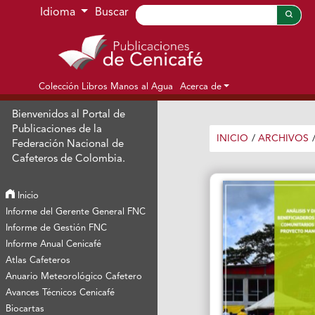
Ir al menú de navegación principal
Ir al contenido principal
Ir al pie de página del sitio
Idioma
Buscar
Colección Libros Manos al Agua
Acerca de
Bienvenidos al Portal de
Publicaciones de la
INICIO
/
ARCHIVOS
Federación Nacional de
Cafeteros de Colombia.
Inicio
Informe del Gerente General FNC
Informe de Gestión FNC
Informe Anual Cenicafé
Atlas Cafeteros
Anuario Meteorológico Cafetero
Avances Técnicos Cenicafé
Biocartas