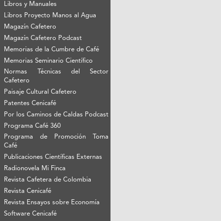
Libros y Manuales
Libros Proyecto Manos al Agua
Magazín Cafetero
Magazín Cafetero Podcast
Memorias de la Cumbre de Café
Memorias Seminario Científico
Normas Técnicas del Sector
Cafetero
Paisaje Cultural Cafetero
Patentes Cenicafé
Por los Caminos de Caldas Podcast
Programa Café 360
Programa de Promoción Toma
Café
Publicaciones Científicas Externas
Radionovela Mi Finca
Revista Cafetera de Colombia
Revista Cenicafé
Revista Ensayos sobre Economía
Software Cenicafé