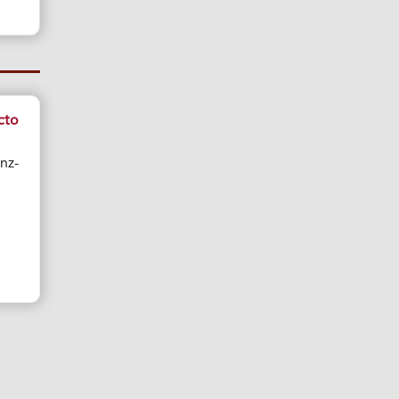
cto
nz-