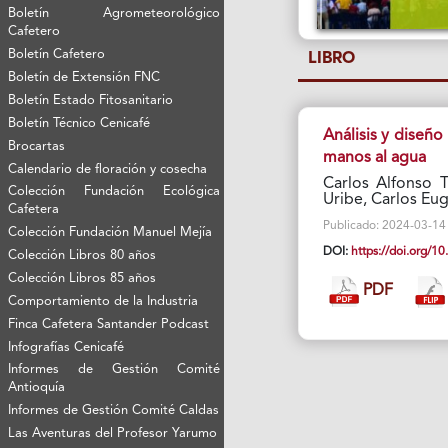
Boletín Agrometeorológico
Cafetero
Boletín Cafetero
LIBRO
Boletín de Extensión FNC
Boletín Estado Fitosanitario
Boletín Técnico Cenicafé
Análisis y diseñ
Brocartas
manos al agua
Calendario de floración y cosecha
Carlos Alfonso 
Colección Fundación Ecológica
Uribe, Carlos Eu
Cafetera
Publicado: 2024-03-14 V
Colección Fundación Manuel Mejía
DOI:
https://doi.org/
Colección Libros 80 años
Colección Libros 85 años
PDF
Comportamiento de la Industria
Finca Cafetera Santander Podcast
Infografías Cenicafé
Informes de Gestión Comité
Antioquía
Informes de Gestión Comité Caldas
Las Aventuras del Profesor Yarumo