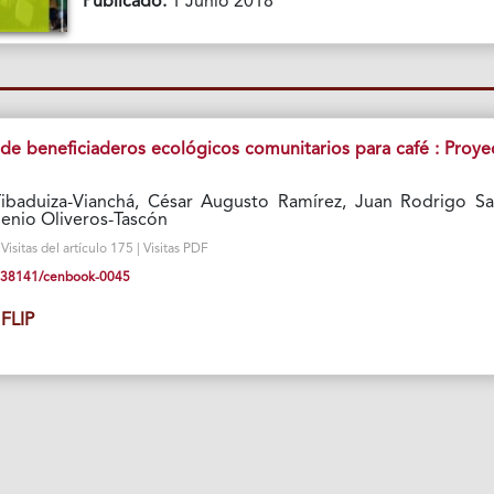
Publicado:
1 Junio 2018
o de beneficiaderos ecológicos comunitarios para café : Proye
Tibaduiza-Vianchá, César Augusto Ramírez, Juan Rodrigo Sa
genio Oliveros-Tascón
isitas del artículo 175 | Visitas PDF
10.38141/cenbook-0045
FLIP