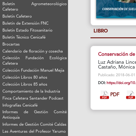
Boletín Agrometeorológico
Cafetero
Boletín Cafetero
Boletín de Extensión FNC
Boletín Estado Fitosanitario
LIBRO
Boletín Técnico Cenicafé
Brocartas
Calendario de floración y cosecha
Conservación de 
Colección Fundación Ecológica
Luz Adriana Linc
Cafetera
Castaño, Mónica
Colección Fundación Manuel Mejía
Publicado: 2018-06-01 Vi
Colección Libros 80 años
DOI:
https://doi.org/
Colección Libros 85 años
Comportamiento de la Industria
PDF
Finca Cafetera Santander Podcast
Infografías Cenicafé
Informes de Gestión Comité
Antioquía
Informes de Gestión Comité Caldas
Las Aventuras del Profesor Yarumo