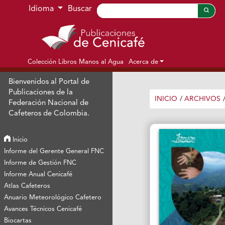
Ir al menú de navegación principal
Ir al contenido principal
Ir al pie de página del sitio
Idioma
Buscar
Colección Libros Manos al Agua
Acerca de
Bienvenidos al Portal de
Publicaciones de la
INICIO
/
ARCHIVOS
Federación Nacional de
Cafeteros de Colombia.
Inicio
Informe del Gerente General FNC
Informe de Gestión FNC
Informe Anual Cenicafé
Atlas Cafeteros
Anuario Meteorológico Cafetero
Avances Técnicos Cenicafé
Biocartas