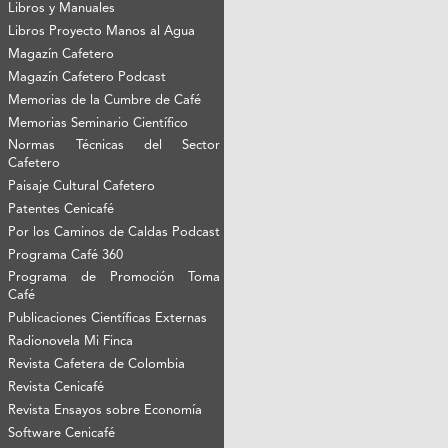
Libros y Manuales
Libros Proyecto Manos al Agua
Magazín Cafetero
Magazín Cafetero Podcast
Memorias de la Cumbre de Café
Memorias Seminario Científico
Normas Técnicas del Sector
Cafetero
Paisaje Cultural Cafetero
Patentes Cenicafé
Por los Caminos de Caldas Podcast
Programa Café 360
Programa de Promoción Toma
Café
Publicaciones Científicas Externas
Radionovela Mi Finca
Revista Cafetera de Colombia
Revista Cenicafé
Revista Ensayos sobre Economía
Software Cenicafé